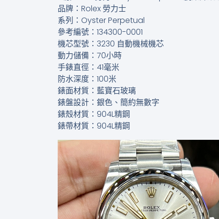
品牌：Rolex 勞力士
系列：Oyster Perpetual
參考編號：134300-0001
機芯型號：3230 自動機械機芯
動力儲備：70小時
手錶直徑：41毫米
防水深度：100米
錶面材質：藍寶石玻璃
錶盤設計：銀色、簡約無數字
錶殼材質：904L精鋼
錶帶材質：904L精鋼