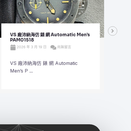
VS 廠沛納海仿 錶 網 Automatic Men’s
VS 
PAM01518
Plan
2026 年 3 月 19 日
尚無留言
20
VS 廠沛納海仿 錶 網 Automatic
VS 
Men’s P ...
Plane