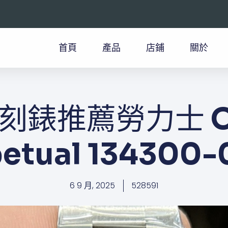
首頁
產品
店鋪
關於
刻錶推薦​勞力士 Oy
petual 134300-
6 9 月, 2025
528591