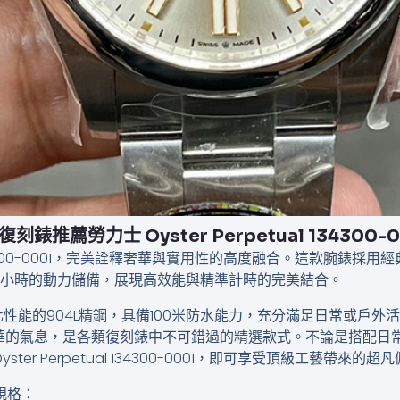
復刻錶推薦​勞力士 Oyster Perpetual 134300-0
 134300-0001，完美詮釋奢華與實用性的高度融合。這款腕錶採用經典的O
達70小時的動力儲備，展現高效能與精準計時的完美結合。
化性能的904L精鋼，具備100米防水能力，充分滿足日常或戶
華的氣息，是各類復刻錶中不可錯過的精選款式。不論是搭配日
er Perpetual 134300-0001，即可享受頂級工藝帶來
細規格：