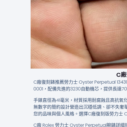
C廠
C廠復刻錶推薦​勞力士 Oyster Perpetual
0001，配備先進的3230自動機芯，提供長
手錶直徑為41毫米，材質採用耐腐蝕且高抗氧
無數字的簡約設計營造出沉穩低調、卻不失奢
您的品味與個人風格。選擇C廠復刻版勞力士 Oyst
C廠 Rolex 勞力士 Oyster Perpetual腕錶詳