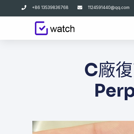
跳
+86 13539836768
1124591440@qq.com
至
主
要
內
容
C廠復
Per