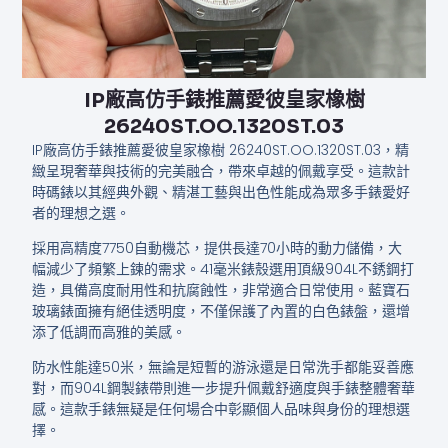
IP廠高仿手錶推薦愛彼皇家橡樹
26240ST.OO.1320ST.03
IP廠高仿手錶推薦愛彼皇家橡樹 26240ST.OO.1320ST.03，精
緻呈現奢華與技術的完美融合，帶來卓越的佩戴享受。這款計
時碼錶以其經典外觀、精湛工藝與出色性能成為眾多手錶愛好
者的理想之選。
採用高精度7750自動機芯，提供長達70小時的動力儲備，大
幅減少了頻繁上鍊的需求。41毫米錶殼選用頂級904L不銹鋼打
造，具備高度耐用性和抗腐蝕性，非常適合日常使用。藍寶石
玻璃錶面擁有絕佳透明度，不僅保護了內置的白色錶盤，還增
添了低調而高雅的美感。
防水性能達50米，無論是短暫的游泳還是日常洗手都能妥善應
對，而904L鋼製錶帶則進一步提升佩戴舒適度與手錶整體奢華
感。這款手錶無疑是任何場合中彰顯個人品味與身份的理想選
擇。