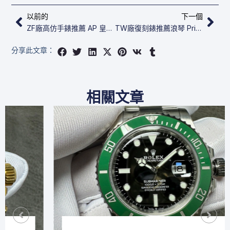
上一頁
下
以前的
下一個
ZF廠高仿手錶推薦 AP 皇家橡樹 15400ST.OO.1220ST.02
TW廠復刻錶推薦浪琴 PrimaLuna L8.122.4.90.6
分享此文章：
相關文章