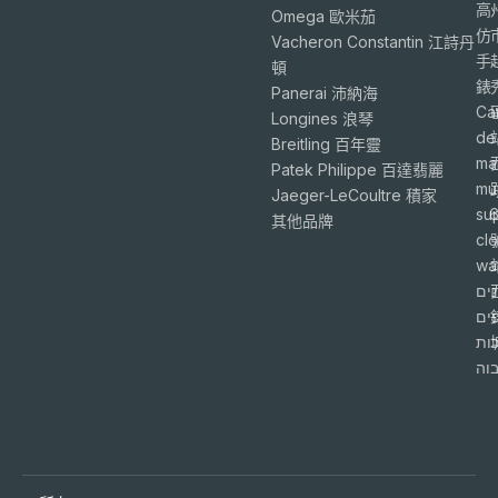
高
Omega 歐米茄
仿
Vacheron Constantin 江詩丹
手
頓
錶
Panerai 沛納海
Ca
Longines 浪琴
de
Breitling 百年靈
ma
Patek Philippe 百達翡麗
mu
Jaeger-LeCoultre 積家
su
6
其他品牌
cl
wa
ים
פים
ות
וה