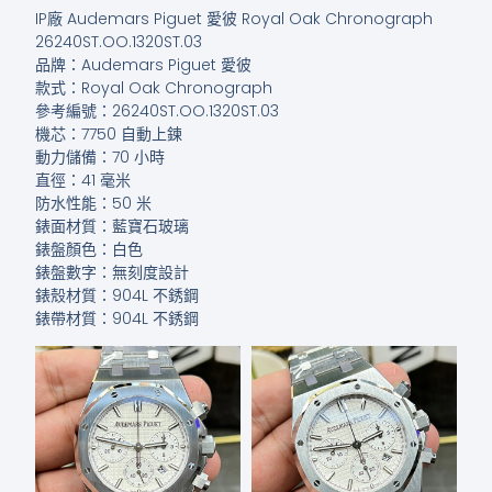
IP廠 Audemars Piguet 愛彼 Royal Oak Chronograph
26240ST.OO.1320ST.03
品牌：Audemars Piguet 愛彼
款式：Royal Oak Chronograph
參考編號：26240ST.OO.1320ST.03
機芯：7750 自動上鍊
動力儲備：70 小時
直徑：41 毫米
防水性能：50 米
錶面材質：藍寶石玻璃
錶盤顏色：白色
錶盤數字：無刻度設計
錶殼材質：904L 不銹鋼
錶帶材質：904L 不銹鋼