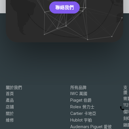
聯絡我們
關於我們
所有品牌
支
援
首頁
IWC 萬國
需
產品
Piaget 伯爵
11
店鋪
Rolex 勞力士
復
3
關於
Cartier 卡地亞
刻
維修
Hublot 宇舶
錶
Audemars Piguet 愛彼