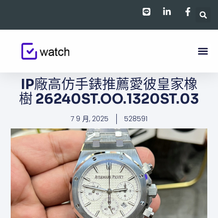
跳
至
主
要
內
容
IP廠高仿手錶推薦愛彼皇家橡
樹 26240ST.OO.1320ST.03
7 9 月, 2025
528591