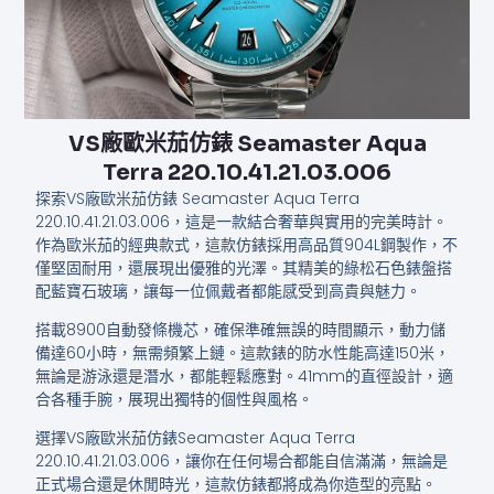
VS廠歐米茄仿錶 Seamaster Aqua
Terra 220.10.41.21.03.006
探索VS廠歐米茄仿錶 Seamaster Aqua Terra
220.10.41.21.03.006，這是一款結合奢華與實用的完美時計。
作為歐米茄的經典款式，這款仿錶採用高品質904L鋼製作，不
僅堅固耐用，還展現出優雅的光澤。其精美的綠松石色錶盤搭
配藍寶石玻璃，讓每一位佩戴者都能感受到高貴與魅力。
搭載8900自動發條機芯，確保準確無誤的時間顯示，動力儲
備達60小時，無需頻繁上鏈。這款錶的防水性能高達150米，
無論是游泳還是潛水，都能輕鬆應對。41mm的直徑設計，適
合各種手腕，展現出獨特的個性與風格。
選擇VS廠歐米茄仿錶Seamaster Aqua Terra
220.10.41.21.03.006，讓你在任何場合都能自信滿滿，無論是
正式場合還是休閒時光，這款仿錶都將成為你造型的亮點。