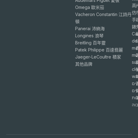
Audemars Piguet 愛彼
高
Omega 歐米茄
仿
Vacheron Constantin 江詩丹
手
頓
錶
Panerai 沛納海
Ca
Longines 浪琴
de
Breitling 百年靈
ma
Patek Philippe 百達翡麗
mu
Jaeger-LeCoultre 積家
su
6
其他品牌
cl
wa
ים
פים
ות
וה