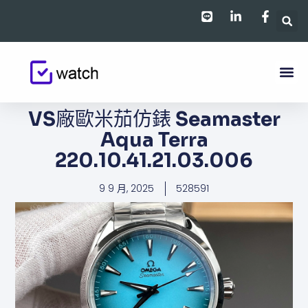
跳
至
主
要
內
容
VS廠歐米茄仿錶 Seamaster
Aqua Terra
220.10.41.21.03.006
9 9 月, 2025
528591