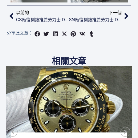
上一頁
下
以前的
下一個
GS廠復刻錶推薦勞力士 Datejust 31 278271-0004
SN廠復刻錶推薦勞力士 Daytona 6239
分享此文章：
相關文章