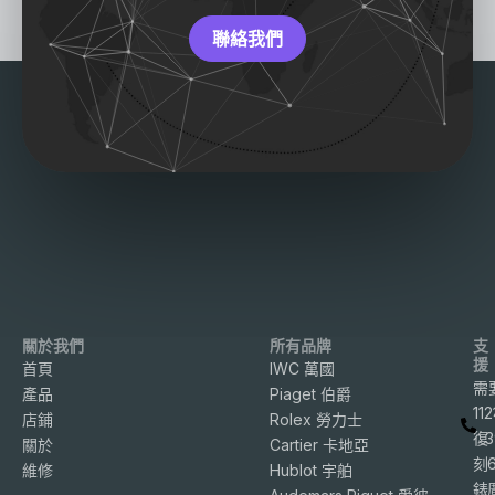
聯絡我們
關於我們
所有品牌
支
援
首頁
IWC 萬國
需
產品
Piaget 伯爵
11
店鋪
Rolex 勞力士
復
3
關於
Cartier 卡地亞
刻
維修
Hublot 宇舶
錶