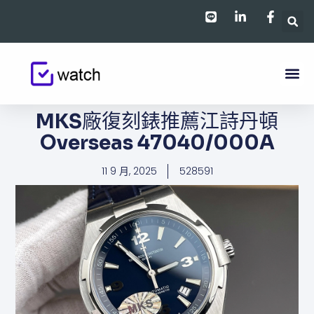
跳
至
主
要
內
容
MKS廠復刻錶推薦江詩丹頓
Overseas 47040/000A
11 9 月, 2025
528591