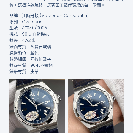
位。選擇這款腕錶，讓奢華工藝伴隨您的每一瞬間。
品牌：江詩丹頓 (Vacheron Constantin)
系列：Overseas
型號：47040/000A
機芯：9015 自動機芯
錶徑：42毫米
錶面材質：藍寶石玻璃
錶盤顏色：藍色
錶盤細節：阿拉伯數字
錶殼材質：904L不鏽鋼
錶帶材質：皮革