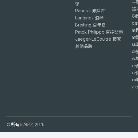
手
頓
錶
Panerai 沛納海
Ca
Longines 浪琴
de
Breitling 百年靈
ma
Patek Philippe 百達翡麗
mu
Jaeger-LeCoultre 積家
su
6
其他品牌
cl
wa
ים
פים
ות
וה
© 所有 528591 2026