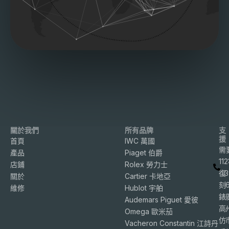
關於我們
所有品牌
支
援
首頁
IWC 萬國
需
產品
Piaget 伯爵
11
店鋪
Rolex 勞力士
復
3
關於
Cartier 卡地亞
刻
維修
Hublot 宇舶
錶
Audemars Piguet 愛彼
高
Omega 歐米茄
仿
Vacheron Constantin 江詩丹