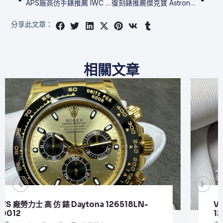
APS廠高仿手錶推薦 IWC 葡萄牙萬年曆 IW502220
復刻錶推薦傑克寶 Astronomia 天體熊貓盤
分享此文章：
相關文章
VS 廠勞力士 頂級 復刻 錶 Submariner Date
126610LV