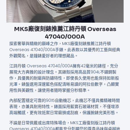
MKS廠復刻錶推薦江詩丹頓 Overseas
47040/000A
探索奢華與精緻的巔峰之作，MKS廠復刻錶推薦江詩丹頓
Overseas 47040/000A手錶。此表款以其優秀的工藝與經典
外觀聞名，是鐘錶愛好者的理想藏品。
江詩丹頓 Overseas 47040/000A擁有42毫米的錶徑，充分
展現大方典雅的設計理念。其錶殼採用高品質904L不鏽鋼製
作，具優異的耐磨與防鏽特性，即使長久使用也能保持如新般
光澤。錶盤選用深邃藍色搭配清晰易讀的阿拉伯數字，凸顯實
用性與美觀性，讓使用者隨時掌握分秒精準。
內部配置穩定可靠的9015自動機芯，此機芯不僅具備精確時間
表現，亦兼具耐用特性。錶面採用藍寶石玻璃材質，不僅增添
高端觸感，更有效抵禦日常磨損或刮痕，保護腕錶完美形態。
不論是日常佩戴或出席特殊場合，MKS工廠復刻版江詩丹頓
Overseas 47040/000A都能充分彰顯您的尊貴品味與卓越地