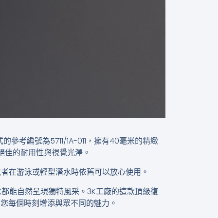
的參考編號為5711/1A-011，擁有40毫米的精緻
絕佳的耐用性與視覺光澤。
戴者在游泳或輕型潛水時依舊可以放心使用。
它都能自然呈現獨特風采。3K工廠的這款頂級復
錶將為您每個時刻增添與眾不同的魅力。