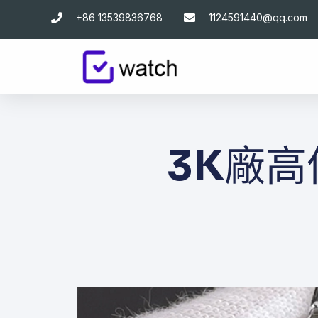
跳
+86 13539836768
1124591440@qq.com
至
主
要
內
容
3K廠高