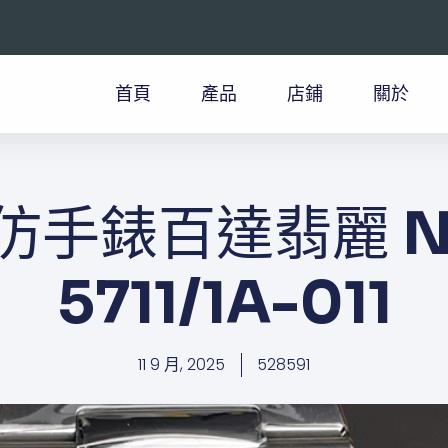
首頁
產品
店鋪
關於
仿手錶百達翡麗 Nau
5711/1A-011
11 9 月, 2025
528591