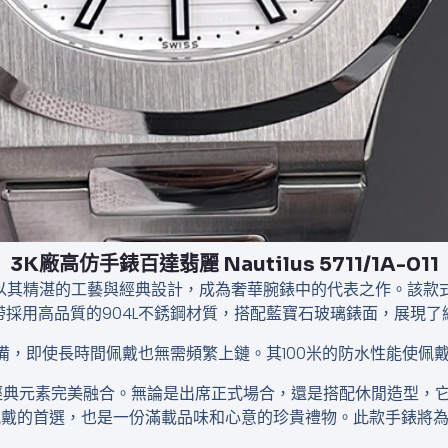
3K廠高仿手錶百達翡麗 Nautilus 5711/1A-011
1A-011，以其精湛的工藝與經典設計，成為奢華腕錶中的代表之作。該款式
採用高品質的904L不銹鋼材質，搭配藍寶石玻璃錶面，展現了
備，即使長時間佩戴也無需頻繁上鏈。其100米的防水性能使佩
列的經典元素完美融合。無論是出席正式場合，還是搭配休閒造型，
1，不僅是日常佩戴的首選，也是一份滿載品味和心意的珍貴禮物。此款手