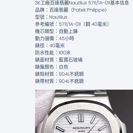
3K工廠百達翡麗Nautilus 5711/1A-011基本信息
品牌：百達翡麗（Patek Philippe）
型號：Nautilus
參考編號：5711/1A-011（鋼 40毫米）
機芯類型：自動上鍊
動力儲備：45小時
錶徑：40毫米
防水性能：100米
錶面材質：藍寶石玻璃
錶盤顏色：白色
錶殼材質：904L不銹鋼
錶帶材質：904L不銹鋼