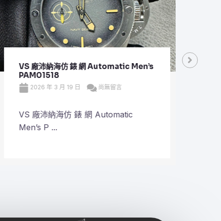
VS 廠沛納海仿 錶 網 Automatic Men’s
VS 
PAM01518
Plan
2026 年 3 月 19 日
尚無留言
20
VS 廠沛納海仿 錶 網 Automatic
VS 
Men’s P ...
Plane