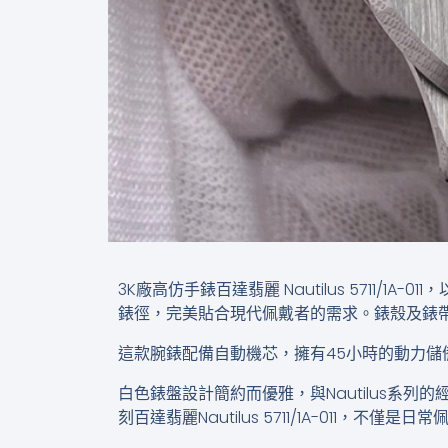
3K廠高仿手錶百達翡麗 Nautilus 5711/
錶徑，完美貼合現代佩戴者的需求。錶殼及錶帶
這款腕錶配備自動機芯，擁有45小時的動力儲
白色錶盤設計簡約而優雅，與Nautilus系
刻百達翡麗Nautilus 5711/1A-01