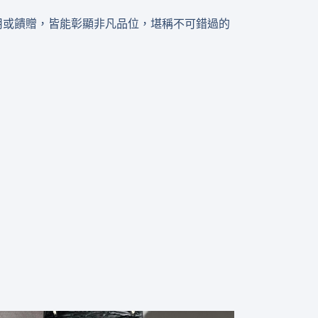
。不論是自用或饋贈，皆能彰顯非凡品位，堪稱不可錯過的