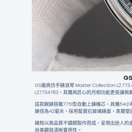
GS
GS廠高仿手錶浪琴 Master Collectio
L27734783，其獨具匠心的月相功能更是讓
這款腕錶搭載7751型自動上鍊機芯，具備54
錶徑為42毫米，採用藍寶石玻璃錶面，表層堅
錶殼以高品質不鏽鋼製作而成，呈現出迷人的
尚美觀與清晰實用性。