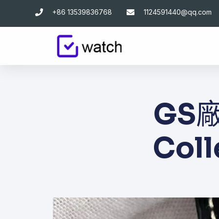
跳
+86 13539836768
1124591440@qq.com
至
主
要
內
容
GS
Coll