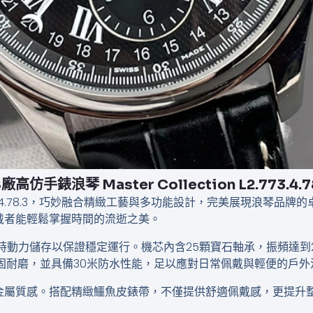
廠高仿手錶浪琴 Master Collection L2.773.4.7
n L2.773.4.78.3，巧妙融合精緻工藝與多功能設計，完美展現
佩戴者能輕鬆掌握時間的流逝之美。
小時動力儲存以保證穩定運行。機芯內含25顆寶石軸承，振頻達到
固耐磨，並具備30米防水性能，足以應對日常佩戴與輕便的戶外
金屬質感。搭配精緻鱷魚皮錶帶，不僅提供舒適佩戴感，更提升