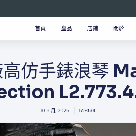
首頁
產品
店鋪
關於
廠高仿手錶浪琴 Mas
ection L2.773.4
16 9 月, 2025
528591