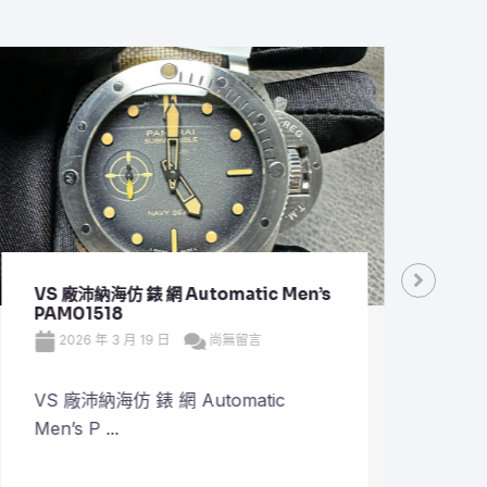
VS 廠沛納海仿 錶 網 Automatic Men’s
VS 
PAM01518
Plan
2026 年 3 月 19 日
尚無留言
20
VS 廠沛納海仿 錶 網 Automatic
VS 
Men’s P ...
Plane