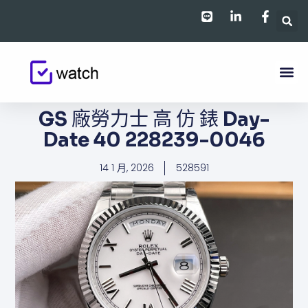
跳
至
主
要
內
容
GS 廠勞力士 高 仿 錶 Day-
Date 40 228239-0046
14 1 月, 2026
528591