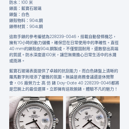
防水：100 米
錶面：藍寶石玻璃
錶盤：白色
錶殼物料：904L鋼
錶帶材質：904L鋼
這款手錶的參考編號為228239-0046，搭載自動發條機芯，
擁有70小時的動力儲備，確保您在日常使用中的準確性。直徑
40 mm的錶殼由904L鋼製成，不僅堅固耐用，還散發出高端
的質感。防水深度達100米，讓您無需擔心日常生活中的水濺
或雨淋。
藍寶石玻璃表面提供了卓越的抗刮能力，而白色錶盤上清晰的
羅馬數字則增添了優雅的氛圍。無論是商務會議還是休閒聚
會，GS 廠勞力士 高 仿 錶 Day-Date 40 228239-0046都將
是您腕上的最佳選擇。立即擁有這款腕錶，體驗不凡的魅力！