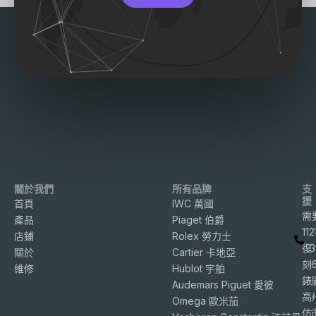
關於我們
所有品牌
支
援
首頁
IWC 萬國
需
產品
Piaget 伯爵
11
店鋪
Rolex 勞力士
復
3
關於
Cartier 卡地亞
刻
維修
Hublot 宇舶
錶
Audemars Piguet 愛彼
高
Omega 歐米茄
仿