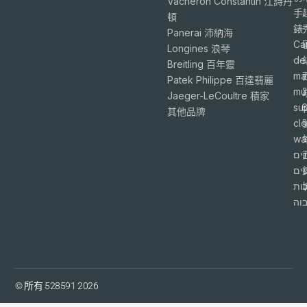
Vacheron Constantin 江詩丹
手
頓
錶
Panerai 沛納海
Ca
Longines 浪琴
de
Breitling 百年靈
ma
Patek Philippe 百達翡麗
mu
Jaeger-LeCoultre 積家
su
6
其他品牌
cl
wa
ים
פים
ות
וה
© 所有 528591 2026