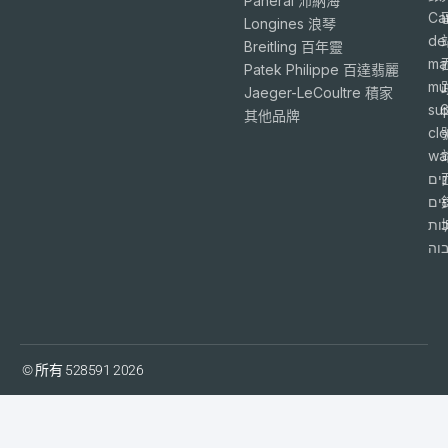
Panerai 沛納海
Ca
Longines 浪琴
de
Breitling 百年靈
ma
Patek Philippe 百達翡麗
mu
Jaeger-LeCoultre 積家
su
6
其他品牌
cl
wa
ים
פים
ות
וה
© 所有 528591 2026