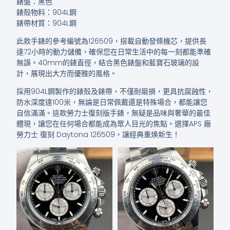
錶盤：黑色
錶殼物料：904L鋼
錶帶材質：904L鋼
此款手錶的參考編號為126509，搭載自動發條機芯，提供長
達72小時的動力儲備，確保您在日常生活中的每一刻都能準確
無誤。40mm的錶直徑，結合黑色錶盤和藍寶石玻璃的設
計，展現出大方而優雅的風格。
採用904L鋼製作的錶殼及錶帶，不僅耐磨損，更具抗腐蝕性，
防水深度達100米，無論是日常佩戴還是特殊場合，都能讓您
自信滿滿。這款勞力士復刻版手錶，無疑是品味與奢華的最佳
體現，讓您在任何場合都能成為眾人目光的焦點。選擇APS 廠
勞力士 復刻 Daytona 126509，讓經典重焕新生！