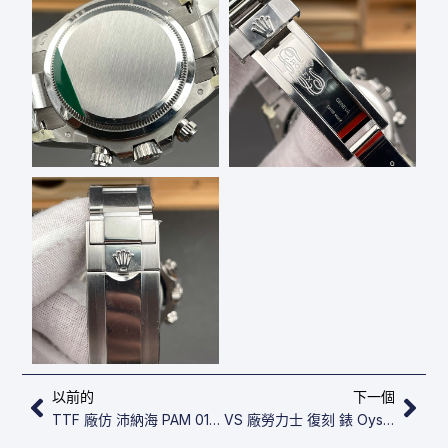
上一頁
下
以前的
下一個
TTF 廠仿 沛納海 PAM 01359 Luminor Marina
VS 廠勞力士 復刻 錶 Oyster Perpetual 41 124300