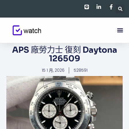
跳
至
主
要
內
容
APS 廠勞力士 復刻 Daytona
126509
15 1 月, 2026
528591