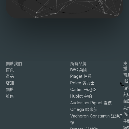
關於我們
所有品牌
支
援
首頁
IWC 萬國
需
產品
Piaget 伯爵
11
店鋪
Rolex 勞力士
復
3
關於
Cartier 卡地亞
刻
維修
Hublot 宇舶
錶
Audemars Piguet 愛彼
高
Omega 歐米茄
仿
Vacheron Constantin 江詩丹
手
頓
錶