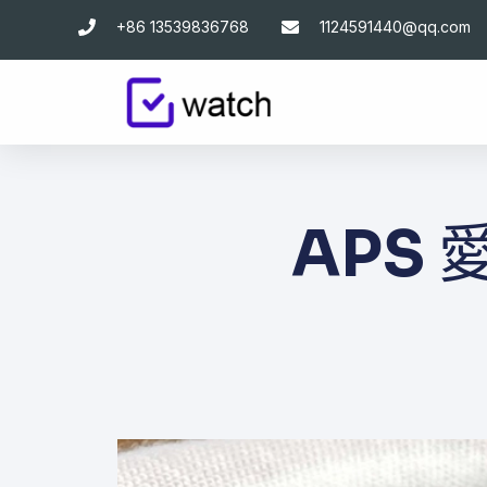
跳
+86 13539836768
1124591440@qq.com
至
主
要
內
容
APS 愛