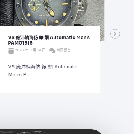
VS 廠沛納海仿 錶 網 Automatic Men’s
VS 
PAM01518
Plan
2026 年 3 月 19 日
尚無留言
20
VS 廠沛納海仿 錶 網 Automatic
VS 
Men’s P ...
Plane