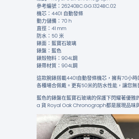
參考編號：26240BC.GG.1324BC.02
機芯：4401 自動發條
動力儲備：70 h
直徑：41 mm
防水：50 米
錶面：藍寶石玻璃
錶盤：藍色
錶殼物料：904L鋼
錶帶材質：904L鋼
這款腕錶搭載4401自動發條機芯，擁有70
各種場合佩戴。更有50米的防水性能，讓您無
藍色的錶盤在藍寶石玻璃的保護下閃耀著優雅的
a 貨 Royal Oak Chronograp