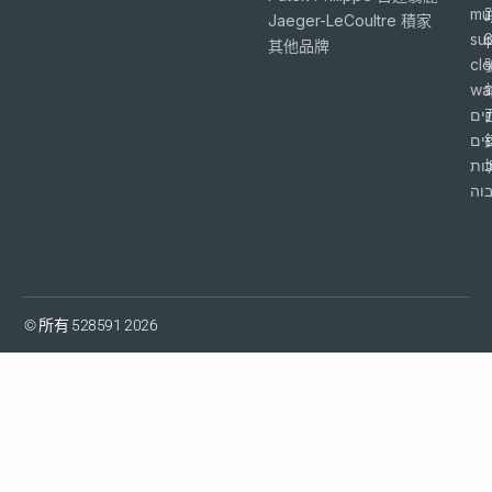
mu
Jaeger-LeCoultre 積家
su
6
其他品牌
cl
wa
ים
פים
ות
וה
© 所有 528591 2026