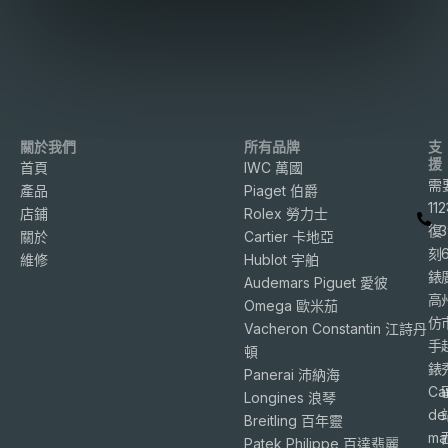
關於我們
所有品牌
支
援
首頁
IWC 萬國
需
產品
Piaget 伯爵
11
店鋪
Rolex 勞力士
復
3
關於
Cartier 卡地亞
刻
維修
Hublot 宇舶
錶
Audemars Piguet 愛彼
高
Omega 歐米茄
仿
Vacheron Constantin 江詩丹
手
頓
錶
Panerai 沛納海
Ca
Longines 浪琴
de
Breitling 百年靈
ma
Patek Philippe 百達翡麗