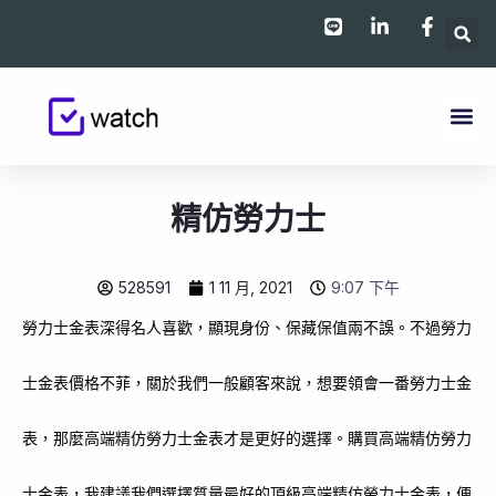
跳
至
主
要
內
容
精仿勞力士
528591
1 11 月, 2021
9:07 下午
勞力士金表深得名人喜歡，顯現身份、保藏保值兩不誤。不過勞力
士金表價格不菲，關於我們一般顧客來說，想要領會一番勞力士金
表，那麼高端精仿勞力士金表才是更好的選擇。購買高端精仿勞力
士金表，我建議我們選擇質量最好的頂級高端精仿勞力士金表，便