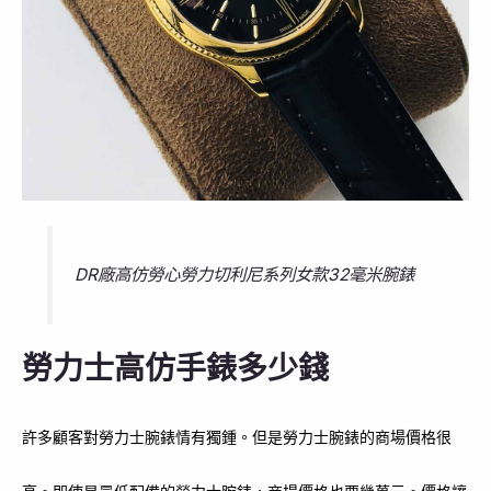
DR廠高仿勞心勞力切利尼系列女款32毫米腕錶
勞力士高仿手錶多少錢
許多顧客對勞力士腕錶情有獨鍾。但是勞力士腕錶的商場價格很