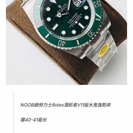
NOOB廠勞力士Rolex潛航者V11版水鬼強勢來
襲40-41毫米