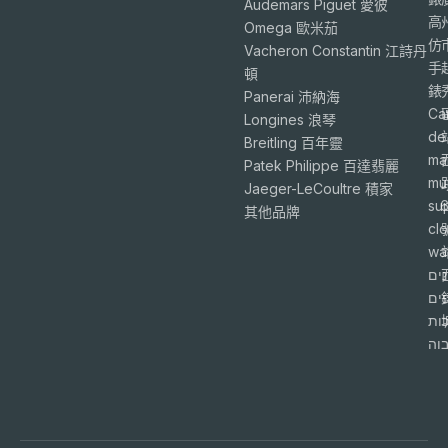
Audemars Piguet 愛彼
高
Omega 歐米茄
仿
Vacheron Constantin 江詩丹
手
頓
錶
Panerai 沛納海
Ca
Longines 浪琴
de
Breitling 百年靈
ma
Patek Philippe 百達翡麗
mu
Jaeger-LeCoultre 積家
su
6
其他品牌
cl
wa
ים
פים
ות
וה