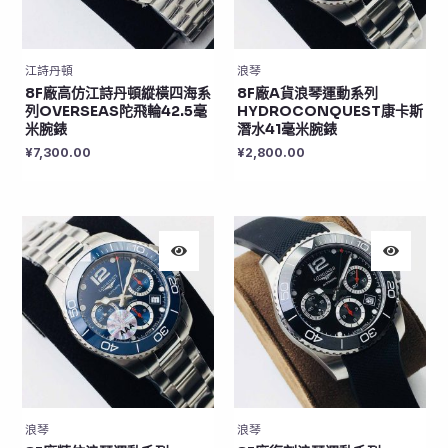
江詩丹頓
浪琴
8F廠高仿江詩丹頓縱橫四海系
8F廠A貨浪琴運動系列
列OVERSEAS陀飛輪42.5毫
HYDROCONQUEST康卡斯
米腕錶
潛水41毫米腕錶
¥
7,300.00
¥
2,800.00
浪琴
浪琴