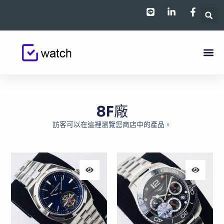
跳
至
主
要
內
容
8F廠
訪客可以在這裡瀏覽您商店中的產品。