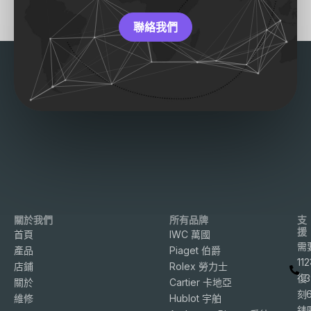
聯絡我們
關於我們
所有品牌
支
援
首頁
IWC 萬國
需
產品
Piaget 伯爵
11
店鋪
Rolex 勞力士
復
3
關於
Cartier 卡地亞
刻
維修
Hublot 宇舶
錶