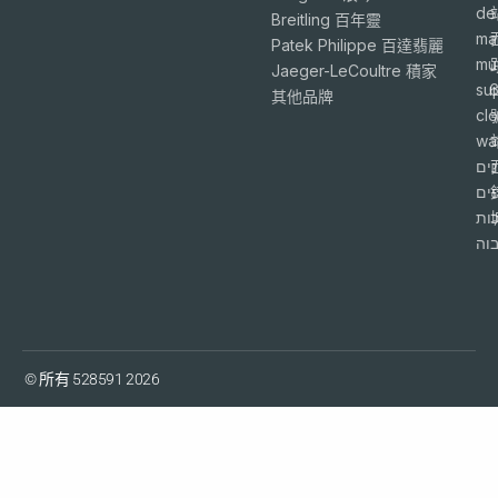
de
Breitling 百年靈
ma
Patek Philippe 百達翡麗
mu
Jaeger-LeCoultre 積家
su
6
其他品牌
cl
wa
ים
פים
ות
וה
© 所有 528591 2026