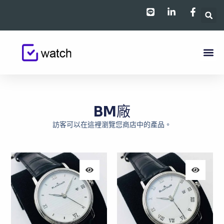
跳
至
主
要
內
容
BM廠
訪客可以在這裡瀏覽您商店中的產品。