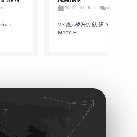
PAM01518
Plan
2026 年 3 月 19 日
尚無留言
20
VS 廠沛納海仿 錶 網 Automatic
VS 
Men’s P ...
Plane