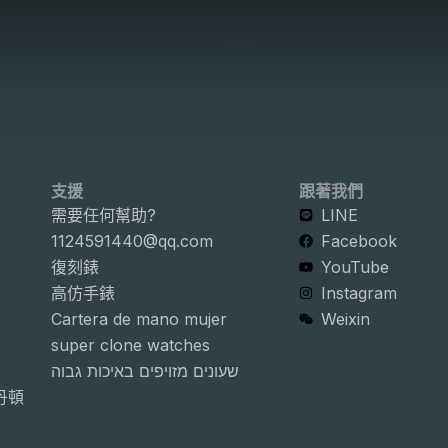
支援
跟著我們
需要任何幫助?
LINE
1124591440@qq.com
Facebook
復刻錶
YouTube
高仿手錶
Instagram
Cartera de mano mujer
Weixin
super clone watches
שעונים מזויפים באיכות גבוה
詩丹頓