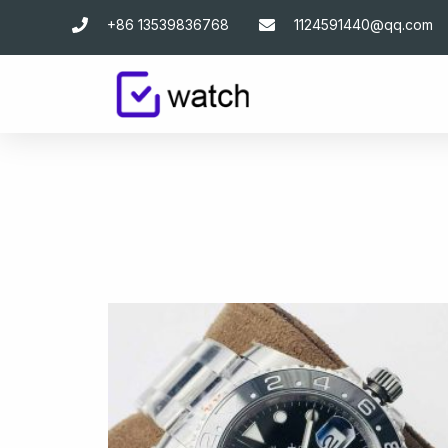
跳
+86 13539836768
1124591440@qq.com
至
主
要
內
容