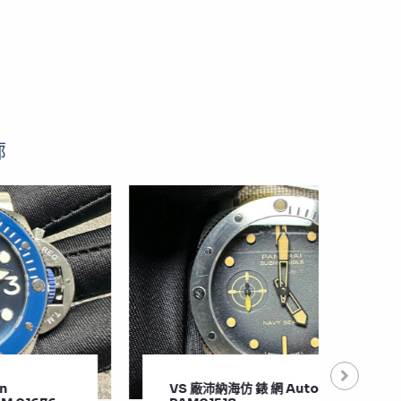
廊
VS 廠沛納海仿 錶 網 Automatic Men’s
VS 