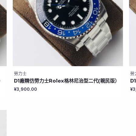
勞力士
勞
）
D1廠精仿勞力士Rolex格林尼治型二代(親民版）
D
¥
3,900.00
¥
3