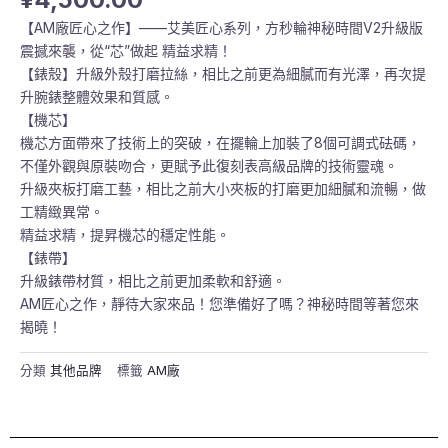
【AM廠匠心之作】——艾美匠心系列，方秒輪神秘時間V2升級版
震撼來襲，從“芯”做起 精益求精！
【錶殼】升級外殼打磨拉絲，相比之前更為細膩而有光澤，再次提
升腕錶整體效果和質感。
【機芯】
機芯方面帶來了技術上的突破，在擺輪上加裝了8個可調式砝碼，
不僅外觀與原裝吻合，更賦予此復刻表高級品牌的技術靈魂。
升級夾板打磨工藝，相比之前大小夾板的打磨更加細膩和流暢，做
工精緻異常。
精益求精，提昇機芯的穩定性能。
【錶帶】
升級錶帶材質，相比之前更加柔軟和舒適。
AM匠心之作，靜待大家來品！您準備好了嗎？神秘時間等著您來
揭曉！
分類
其他品牌
標籤
AM廠