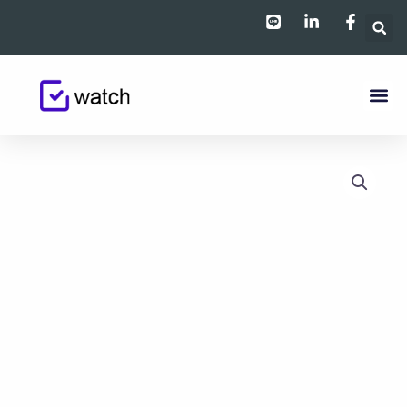
跳
至
主
要
內
容