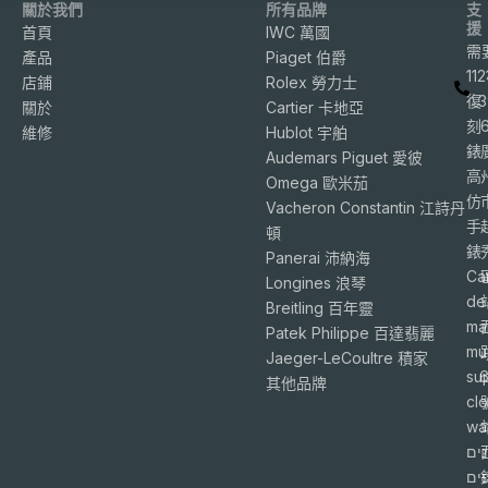
關於我們
所有品牌
支
援
首頁
IWC 萬國
需
產品
Piaget 伯爵
11
店鋪
Rolex 勞力士
復
3
關於
Cartier 卡地亞
刻
維修
Hublot 宇舶
錶
Audemars Piguet 愛彼
高
Omega 歐米茄
仿
Vacheron Constantin 江詩丹
手
頓
錶
Panerai 沛納海
Ca
Longines 浪琴
de
Breitling 百年靈
ma
Patek Philippe 百達翡麗
mu
Jaeger-LeCoultre 積家
su
6
其他品牌
cl
wa
ים
פים