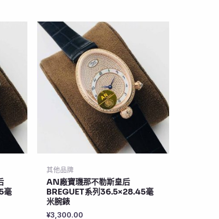
其他品牌
后
AN廠寶璣那不勒斯皇后
45毫
BREGUET系列36.5×28.45毫
米腕錶
¥
3,300.00