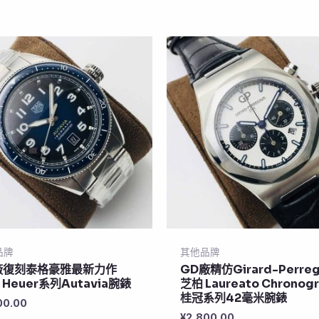
品牌
其他品牌
廠復刻泰格豪雅最新力作
GD廠精仿Girard-Perreg
 Heuer系列Autavia腕錶
芝柏 Laureato Chronog
桂冠系列42毫米腕錶
00.00
¥
2,800.00