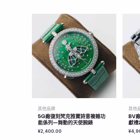
其他品牌
其他
5G廠復刻梵克雅寶詩意複雜功
BV
能係列—舞動的天使腕錶
獻禮
¥
2,400.00
¥
4,9