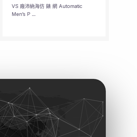
VS 廠沛納海仿 錶 網 Automatic
VS 
Men’s P ...
Plane