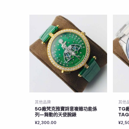
其他品牌
其他
5G廠梵克雅寶詩意複雜功能係
TG
列—舞動的天使腕錶
TAG
¥
2,300.00
¥
2,5