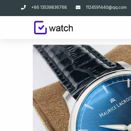
跳
+86 13539836768
1124591440@qq.com
至
主
要
內
容