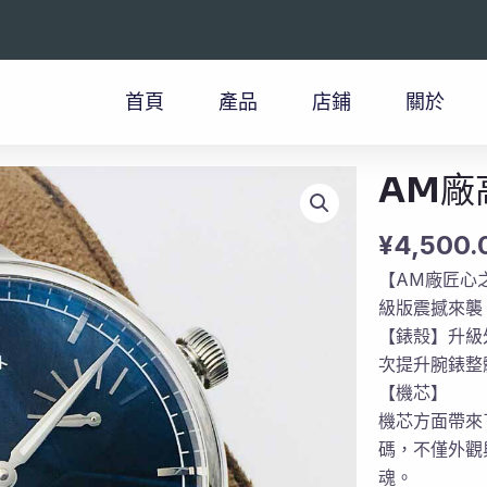
首頁
產品
店鋪
關於
AM廠
¥
4,500.
【AM廠匠心
級版震撼來襲
【錶殼】升級
次提升腕錶整
【機芯】
機芯方面帶來
碼，不僅外觀
魂。