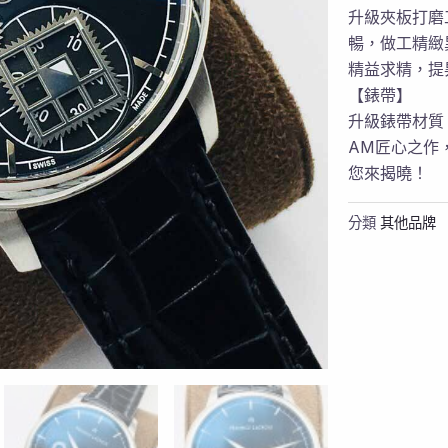
升級夾板打磨
暢，做工精緻
精益求精，提
【錶帶】
升級錶帶材質
AM匠心之作
您來揭曉！
分類
其他品牌