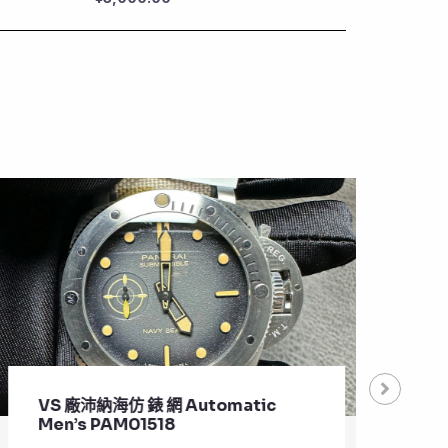
VS 廠沛納海仿 錶 網 Automatic
VS 
Men’s PAM01518
Pla