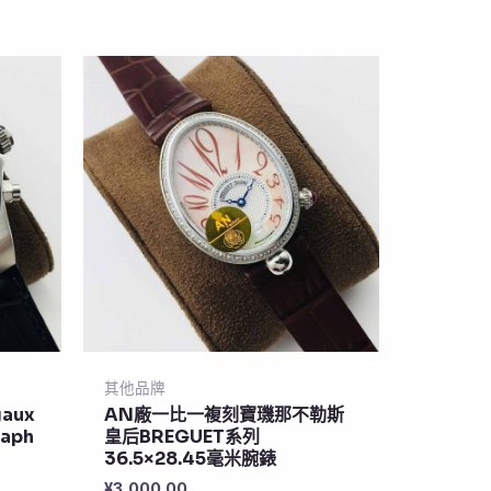
其他品牌
aux
AN廠一比一複刻寶璣那不勒斯
raph
皇后BREGUET系列
36.5×28.45毫米腕錶
¥
3,000.00