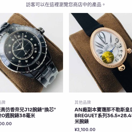
訪客可以在這裡瀏覽您商店中的產品。
品牌
其他品牌
廠高仿香奈兒J12腕錶“換芯”
AN廠副本寶璣那不勒斯皇
20週腕錶38毫米
BREGUET系列36.5×28.
米腕錶
00.00
¥
3,100.00