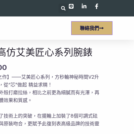
聯絡我們
高仿艾美匠心系列腕錶
00
之作】——艾美匠心系列，方秒輪神秘時間V2升
，從“芯”做起 精益求精！
外殼打磨拉絲，相比之前更為細膩而有光澤，再
體效果和質感。
了技術上的突破，在擺輪上加裝了8個可調式砝
與原裝吻合，更賦予此復刻表高級品牌的技術靈