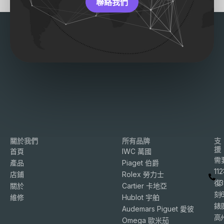
聯絡我們
關於我們
所有品牌
支
援
首頁
IWC 萬國
需
產品
Piaget 伯爵
11
店鋪
Rolex 勞力士
復
3
關於
Cartier 卡地亞
刻
維修
Hublot 宇舶
錶
Audemars Piguet 愛彼
高
Omega 歐米茄