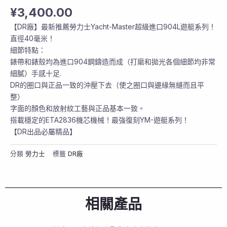
¥
3,400.00
【DR廠】最新推薦勞力士Yacht-Master超級進口904L遊艇系列！
直徑40毫米！
細節特點：
錶帶和錶殼均為進口904鋼鑄造而成（打磨和拋光各個細節均非常
細膩）手感十足.
DR的圈口與正品一致的沖壓下去（使之圈口與邊緣無縫而且平
整）
字面的顏色和放射紋工藝與正品基本一致。
搭載穩定的ETA2836機芯機械！最強復刻YM-遊艇系列！
【DR出品必屬精品】
分類
勞力士
標籤
DR廠
相關產品