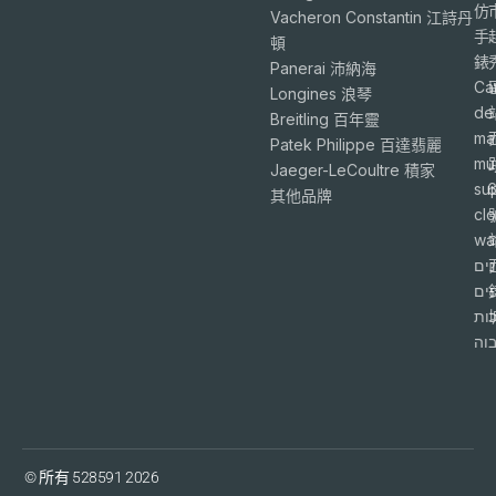
仿
Vacheron Constantin 江詩丹
手
頓
錶
Panerai 沛納海
Ca
Longines 浪琴
de
Breitling 百年靈
ma
Patek Philippe 百達翡麗
mu
Jaeger-LeCoultre 積家
su
6
其他品牌
cl
wa
ים
פים
ות
וה
© 所有 528591 2026