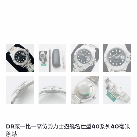
DR廠一比一高仿勞力士遊艇名仕型40系列40毫米
腕錶