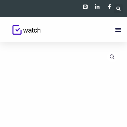
跳
至
主
要
內
容