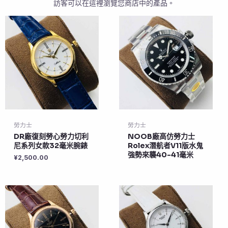
訪客可以在這裡瀏覽您商店中的產品。
勞力士
勞力士
DR廠復刻勞心勞力切利
NOOB廠高仿勞力士
尼系列女款32毫米腕錶
Rolex潛航者V11版水鬼
強勢來襲40-41毫米
¥
2,500.00