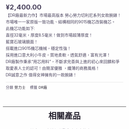
¥
2,400.00
【DR廠最新力作】市場最高版本 勞心勞力切利尼系列女款腕錶！
市場唯一一家原版一致功能、結構相同的9015機芯改裝機芯。
此機芯功能如下:
直徑32毫米，厚度8.5毫米！做到市場超薄厚度！
藍寶石玻璃鏡面！
搭載進口9015機芯機械，穩定性強！
採用進口意大利小牛皮，質地柔軟，透氣舒適，富有光澤！
DR廠製作秉承“用芯用料”，不斷求完善與上進的初心來回饋和爭
取愛表人士的認可！由簡潔優雅 ，纖薄的商務風格！
DR誠意之作 值得女神擁有的一款腕錶！
分類
勞力士
標籤
DR廠
相關產品