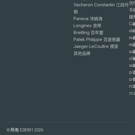
仿
Vacheron Constantin 江詩丹
手
頓
錶
Panerai 沛納海
Ca
Longines 浪琴
de
Breitling 百年靈
ma
Patek Philippe 百達翡麗
mu
Jaeger-LeCoultre 積家
su
6
其他品牌
cl
wa
ים
פים
ות
וה
© 所有 528591 2026