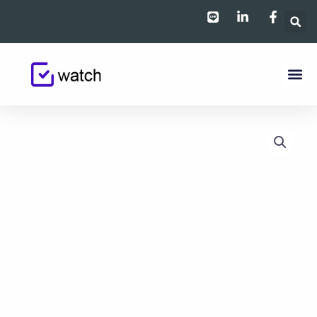
跳
至
主
要
內
容