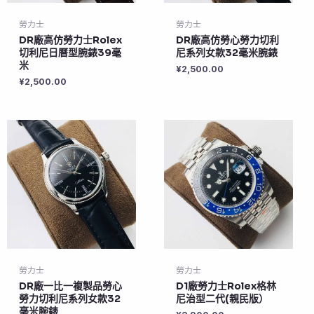
勞力士
勞力士
DR廠高仿勞力士Rolex
DR廠高仿勞心勞力切利
切利尼日曆型腕錶39毫
尼系列女款32毫米腕錶
米
¥
2,500.00
¥
2,500.00
勞力士
勞力士
DR廠一比一複製品勞心
D1廠勞力士Rolex格林
勞力切利尼系列女款32
尼治型二代(親民版）
毫米腕錶