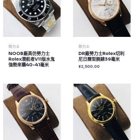
勞力士
勞力士
NOOB廠高仿勞力士
DR廠勞力士Rolex切利
Rolex潛航者V11版水鬼
尼日曆型腕錶39毫米
強勢來襲40-41毫米
¥
2,500.00