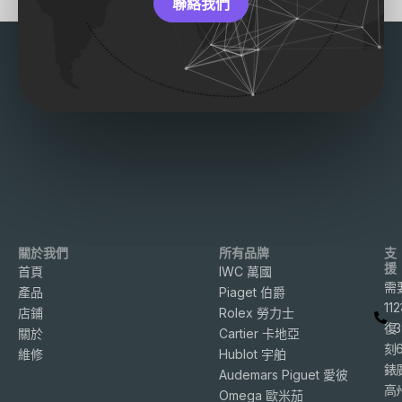
聯絡我們
關於我們
所有品牌
支
援
首頁
IWC 萬國
需
產品
Piaget 伯爵
11
店鋪
Rolex 勞力士
復
3
關於
Cartier 卡地亞
刻
維修
Hublot 宇舶
錶
Audemars Piguet 愛彼
高
Omega 歐米茄