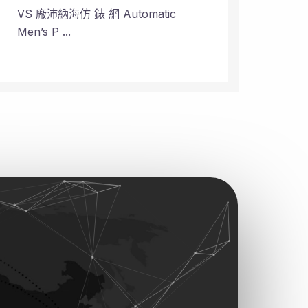
VS 廠沛納海仿 錶 網 Automatic
VS 
Men’s P ...
Plane