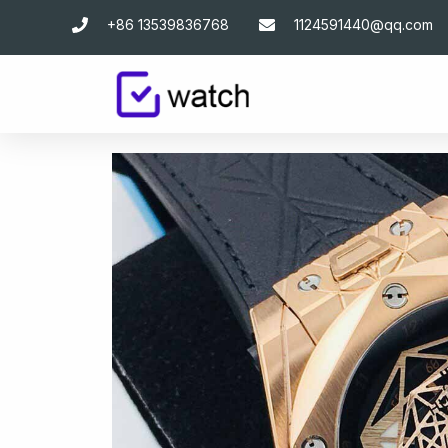
跳
+86 13539836768
1124591440@qq.com
至
主
要
內
容