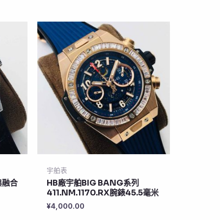
宇舶表
典融合
HB廠宇舶BIG BANG系列
411.NM.1170.RX腕錶45.5毫米
¥
4,000.00