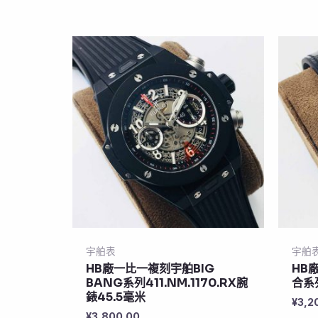
宇舶表
宇舶
HB廠一比一複刻宇舶BIG
HB
BANG系列411.NM.1170.RX腕
合系
錶45.5毫米
¥
3,2
¥
3,800.00