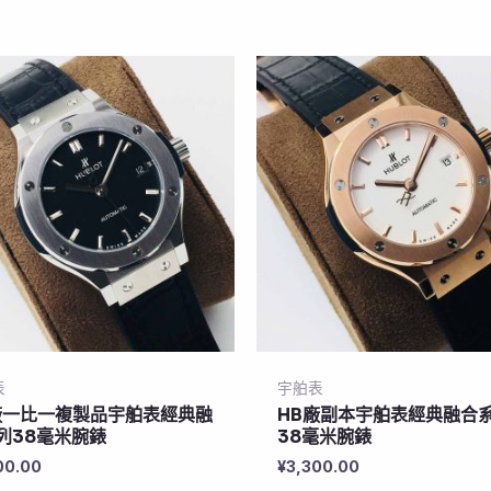
表
宇舶表
廠一比一複製品宇舶表經典融
HB廠副本宇舶表經典融合
列38毫米腕錶
38毫米腕錶
00.00
¥
3,300.00