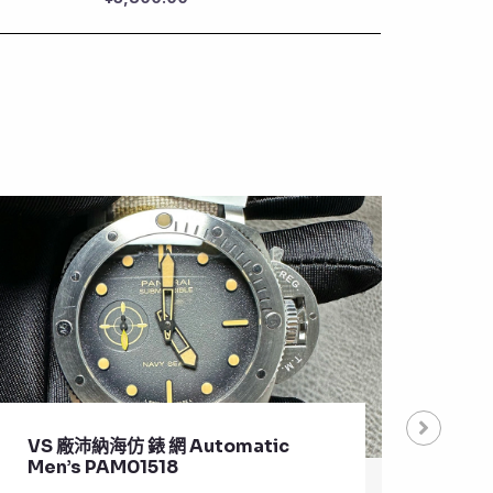
VS 廠沛納海仿 錶 網 Automatic
VS 
Men’s PAM01518
Pla