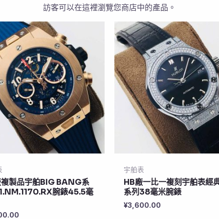
訪客可以在這裡瀏覽您商店中的產品。
表
宇舶表
廠複製品宇舶BIG BANG系
HB廠一比一複刻宇舶表經
1.NM.1170.RX腕錶45.5毫
系列38毫米腕錶
¥
3,600.00
00.00