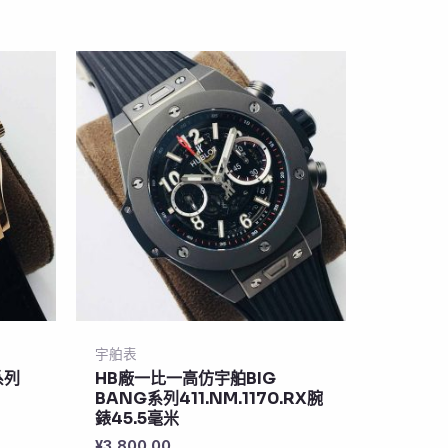
宇舶表
系列
HB廠一比一高仿宇舶BIG
BANG系列411.NM.1170.RX腕
錶45.5毫米
¥
3,800.00