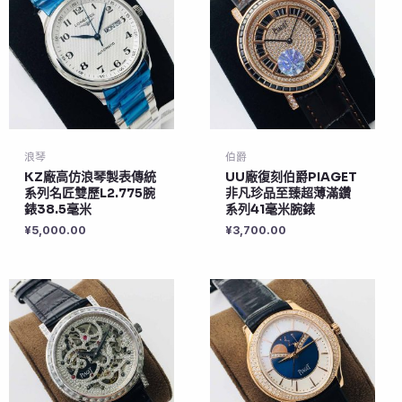
浪琴
伯爵
KZ廠高仿浪琴製表傳統
UU廠復刻伯爵PIAGET
系列名匠雙歷L2.775腕
非凡珍品至臻超薄滿鑽
錶38.5毫米
系列41毫米腕錶
¥
5,000.00
¥
3,700.00