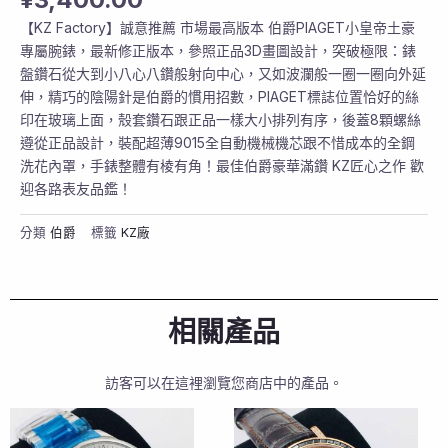
【KZ Factory】誠意推薦 市場最高版本 伯爵PIAGET小皇帝土豪
專屬腕錶，最新修正版本，參照正品3D畫圖設計，突破極限：錶
盤鑽石從大到小八心八鑽般射向中心，又如波瀾般一圈一圈向外延
伸，精巧的陰陽針是伯爵的慣用招數，PIAGET標誌位置恰好的絲
印在玻璃上面，殼套鑽石跟正品一樣大小排列有序，後蓋8顆螺絲
遵從正品設計，裝配超薄9015全自動機械機芯跟不惜成本的全鋼
洗花內罩，手錶整體有棱有角！最佳伯爵豪華滿鑽 KZ匠心之作 歡
迎各路表友品鑑！
分類
伯爵
標籤
KZ廠
相關產品
訪客可以在這裡瀏覽您商店中的產品。