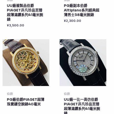
UU廠複製品伯爵
PG廠副本伯爵
PIAGET非凡珍品至臻
Altiplano系列經典超
超薄滿鑽系列41毫米腕
薄男士38毫米腕錶
錶
¥
2,300.00
¥
3,500.00
伯爵
伯爵
PG廠伯爵PIAGET超薄
UU廠一比一高仿伯爵
珠寶鏤空腕錶40毫米
PIAGET非凡珍品至臻
超薄滿鑽系列41毫米腕
錶