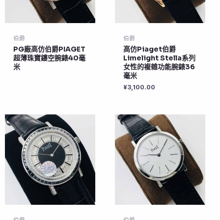
伯爵
伯爵
PG廠高仿伯爵PIAGET
高仿Piaget伯爵
超薄珠寶鏤空腕錶40毫
Limelight Stella系列
米
女性的複雜功能腕錶36
毫米
¥
3,100.00
伯爵
伯爵