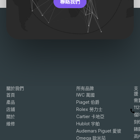
聯絡我們
關於我們
所有品牌
支
援
首頁
IWC 萬國
需
產品
Piaget 伯爵
11
店鋪
Rolex 勞力士
復
3
關於
Cartier 卡地亞
刻
維修
Hublot 宇舶
錶
Audemars Piguet 愛彼
高
Omega 歐米茄