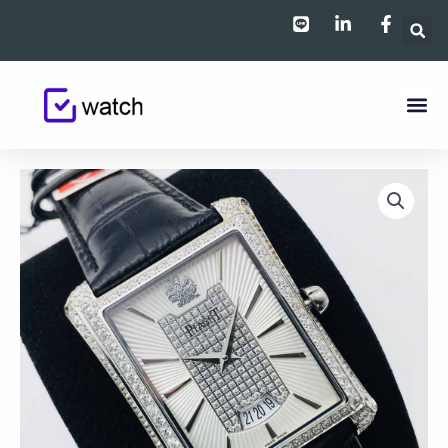
跳
至
主
要
內
容