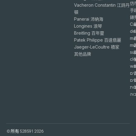
仿
Vacheron Constantin 江詩丹
手
頓
錶
Panerai 沛納海
Ca
Longines 浪琴
de
Breitling 百年靈
ma
Patek Philippe 百達翡麗
mu
Jaeger-LeCoultre 積家
su
6
其他品牌
cl
wa
ים
פים
ות
וה
© 所有 528591 2026