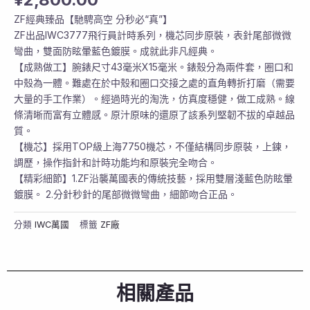
ZF經典臻品【馳騁高空 分秒必“真”】
ZF出品IWC3777飛行員計時系列，機芯同步原裝，表針尾部微微
彎曲，雙面防眩暈藍色鍍膜。成就此非凡經典。
【成熟做工】腕錶尺寸43毫米X15毫米。錶殼分為兩件套，圈口和
中殼為一體。難處在於中殼和圈口交接之處的直角轉折打磨（需要
大量的手工作業）。經過時光的淘洗，仿真度穩健，做工成熟。線
條清晰而富有立體感。原汁原味的還原了該系列堅韌不拔的卓越品
質。
【機芯】採用TOP級上海7750機芯，不僅結構同步原裝，上鍊，
調歷，操作指針和計時功能均和原裝完全吻合。
【精彩細節】1.ZF沿襲萬國表的傳統技藝，採用雙層淺藍色防眩暈
鍍膜。 2.分針秒針的尾部微微彎曲，細節吻合正品。
分類
IWC萬國
標籤
ZF廠
相關產品