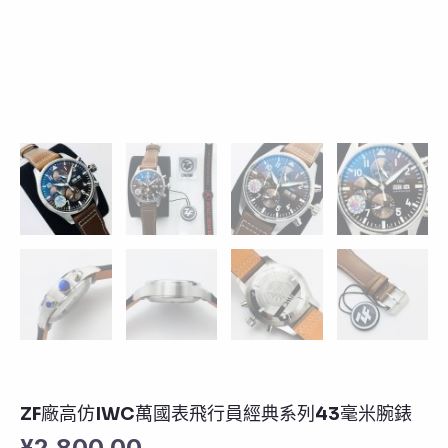
ZF廠高仿IWC萬國表飛行員經典系列43毫米腕錶
¥
2,800.00