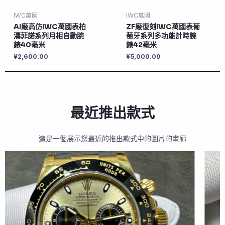
IWC萬國
IWC萬國
AI廠高仿IWC萬國表柏
ZF廠復刻IWC萬國表葡
濤菲諾系列月相自動腕
萄牙系列多功能計時腕
錶40毫米
錶42毫米
¥
2,600.00
¥
5,000.00
最近推出款式
這是一個展示您最近的推出款式中的圖片的畫廊