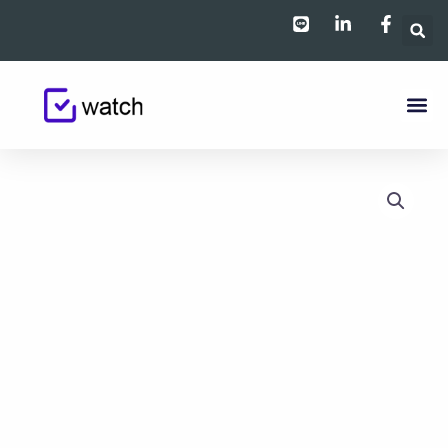
跳
至
主
要
內
容