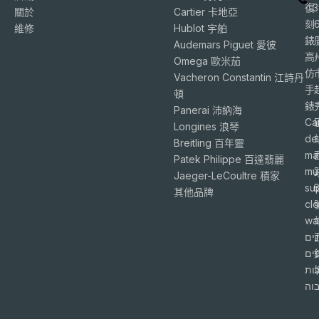
復
3
關於
Cartier 卡地亞
刻
維修
Hublot 宇舶
錶
Audemars Piguet 愛彼
高
Omega 歐米茄
仿
Vacheron Constantin 江詩丹
手
頓
錶
Panerai 沛納海
Ca
Longines 浪琴
de
Breitling 百年靈
ma
Patek Philippe 百達翡麗
mu
Jaeger-LeCoultre 積家
su
6
其他品牌
cl
wa
ים
פים
ות
וה