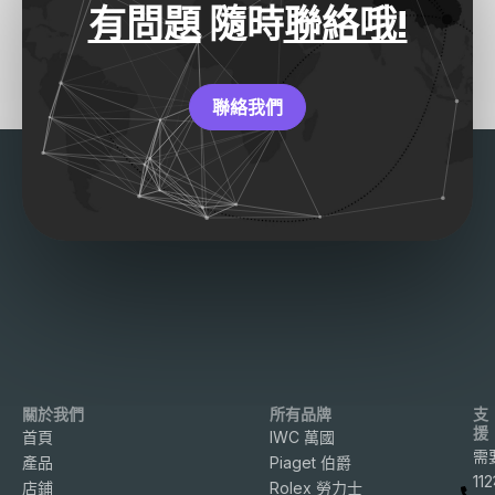
有問題
隨時
聯絡哦!
聯絡我們
關於我們
所有品牌
支
援
首頁
IWC 萬國
需
產品
Piaget 伯爵
11
店鋪
Rolex 勞力士