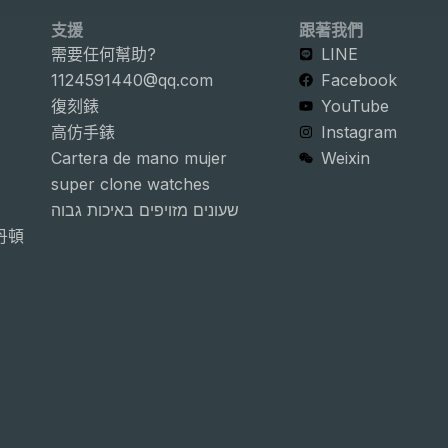
支援
跟著我們
需要任何幫助?
LINE
1124591440@qq.com
Facebook
復刻錶
YouTube
高仿手錶
Instagram
Cartera de mano mujer
Weixin
super clone watches
שעונים מזויפים באיכות גבוה
詩丹頓