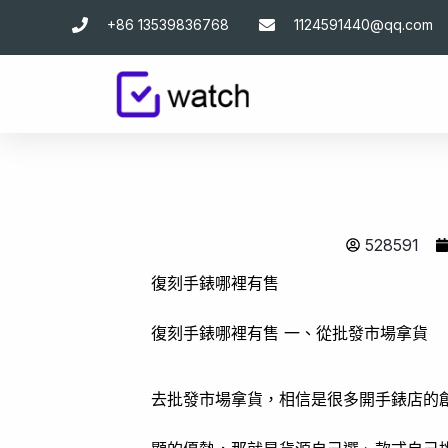
跳
+86 13539836768
1124591440@qq.com
至
主
要
內
容
528591
復刻手錶哪裡有售
復刻手錶哪裡有售 一、從批發市場拿貨
去批發市場拿貨，相信是很多開手錶店的