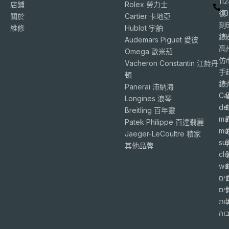
11
店鋪
Rolex 勞力士
復
3
關於
Cartier 卡地亞
刻
維修
Hublot 宇舶
錶
Audemars Piguet 愛彼
高
Omega 歐米茄
仿
Vacheron Constantin 江詩丹
手
頓
錶
Panerai 沛納海
Ca
Longines 浪琴
de
Breitling 百年靈
ma
Patek Philippe 百達翡麗
mu
Jaeger-LeCoultre 積家
su
6
其他品牌
cl
wa
ים
פים
ות
וה