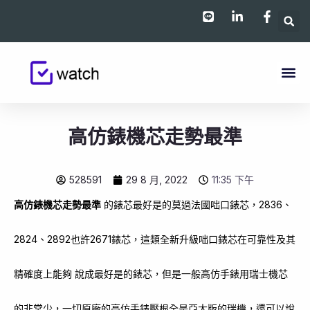
跳
至
主
要
內
容
高仿錶機芯走勢最準
528591
29 8 月, 2022
11:35 下午
高仿錶機芯走勢最準
的錶芯最好是的莫過法國咄口錶芯，2836、
2824、2892也許2671錶芯，這類全新升級咄口錶芯在可靠性及其
精確度上能夠 說成最好是的錶芯，但是一般高仿手錶用瑞士機芯
的非常少，一切原廠的高仿手錶壓根全是亞太版的瑞機，還可以說