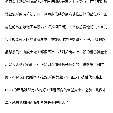
如何看手錶是v6廠的?v6工廠被國內玩錶人士接受仍是在14年開款
做藍氣球的時分初步的，剛初步的時分到商場推出他的藍氣球，因
為他的藍氣球做工本錢高，許多檔口出貨上不願意賣他的貨，直到
15年被幾家大的炒貨商注重，重複炒作才得以聞名。 v6工廠的藍
氣球系列、山度士做工都很不錯，相對於商場上一般的精仿質量來
說是沒人做得過他，也正是因為這幾款卡地亞的手錶效果了v6工
廠，不過現在跟著relax藍氣球的興起，v6正走在被替代的路上，
relax的產品雖然比v6的好，但是國內的聲望太小，之前一貫做外
單，就看他對國內商場喜好是不是很大了。