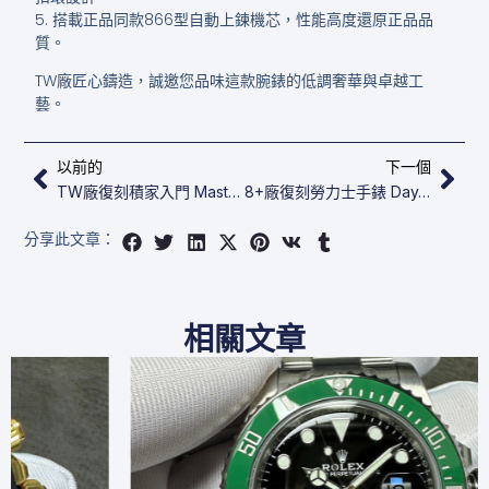
5. 搭載正品同款866型自動上鍊機芯，性能高度還原正品品
質。
TW廠匠心鑄造，誠邀您品味這款腕錶的低調奢華與卓越工
藝。
上一頁
下
以前的
下一個
TW廠復刻積家入門 Master Calendar Q4148420
8+廠復刻勞力士手錶 Day-Date 40 M228396tbr-0021
分享此文章：
相關文章