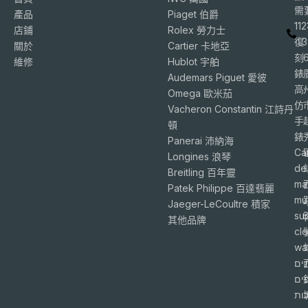
需
產品
Piaget 伯爵
11
店鋪
Rolex 勞力士
復
3
關於
Cartier 卡地亞
刻
維修
Hublot 宇舶
錶
Audemars Piguet 愛彼
高
Omega 歐米茄
仿
Vacheron Constantin 江詩丹
手
頓
錶
Panerai 沛納海
Ca
Longines 浪琴
de
Breitling 百年靈
ma
Patek Philippe 百達翡麗
mu
Jaeger-LeCoultre 積家
su
6
其他品牌
cl
wa
ים
פים
ות