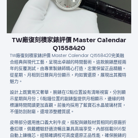
TW廠復刻積家錶評價 Master Calendar
Q1558420
TW廠復刻積家錶評價 Master Calendar Q1558420完美融
合經典與現代工藝，呈現出卓越的時間藝術。這款腕錶歷經兩
年的反覆測試，由專業製錶師精心打造，忠實保留正品精髓。
從星期、月相到日曆與月份顯示，均如實還原，展現出其獨特
魅力。
設計上既實用又奢華，腕錶在12點位置設有清晰視窗，分別顯
示星期與月份；6點鐘位置的副錶盤提供月相顯示，邊緣的時
標讓時間閱讀更加直觀。前後均採用了藍寶石水晶玻璃材質，
不僅防刮耐磨，還增添整體質感。
皮帶部分選用進口義大利牛皮，搭配與錶殼材質相同的原廠折
疊扣環，佩戴體驗舒適流暢且兼具高端享受。內部搭載866型
自動上鍊機芯，經精確調校可高度還原正品性能，確保腕錶的