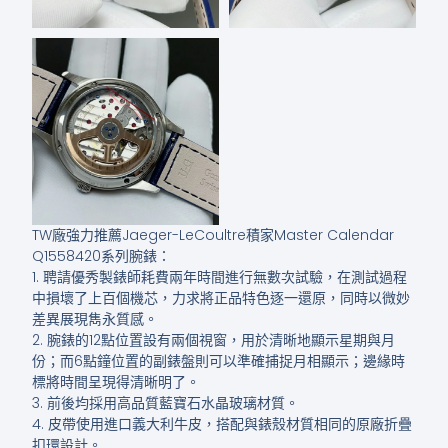
TW廠強力推薦Jaeger-LeCoultre積家Master Calendar
Q1558420系列腕錶：
1. 聘請優秀製錶師耗費兩年時間進行無數次試驗，在測試過程
中損壞了上百個機芯，力求將正品特色逐一還原，同時以微妙
差異展現雋永質感。
2. 腕錶的12點位置設有兩個視窗，用於清晰地顯示星期與月
份；而6點鐘位置的副錶盤則可以準確捕捉月相顯示；邊緣時
標將時間呈現得清晰明了。
3. 前後均採用高品質藍寶石水晶玻璃材質。
4. 皮帶使用進口義大利牛皮，搭配與錶殼材質相同的原廠折疊
扣環設計。