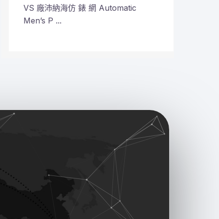
VS 廠沛納海仿 錶 網 Automatic
VS 
Men’s P ...
Plane