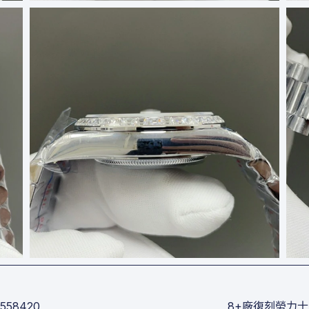
558420
8+廠復刻勞力士官網價