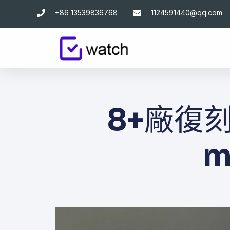
跳
+86 13539836768
1124591440@qq.com
至
主
要
內
容
8+廠復刻
m