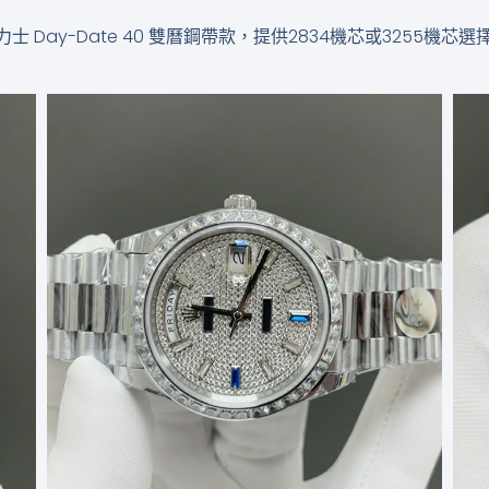
勞力士 Day-Date 40 雙曆鋼帶款，提供2834機芯或325