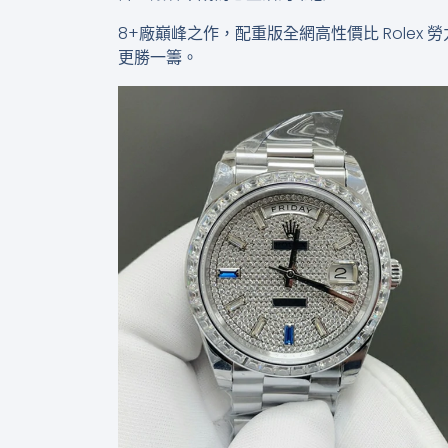
8+廠巔峰之作，配重版全網高性價比 Rolex 
更勝一籌。