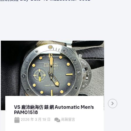
VS 廠沛納海仿 錶 網 Automatic Men’s
VS 
PAM01518
Plan
2026 年 3 月 19 日
尚無留言
20