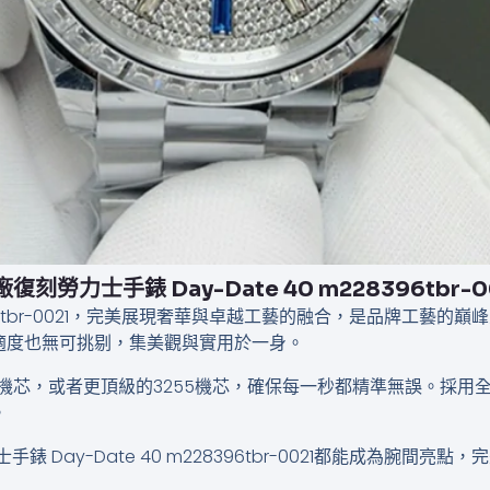
廠復刻勞力士手錶 Day-Date 40 m228396tbr-0
228396tbr-0021，完美展現奢華與卓越工藝的融合，是品牌工
適度也無可挑剔，集美觀與實用於一身。
4機芯，或者更頂級的3255機芯，確保每一秒都精準無誤。採
。
 Day-Date 40 m228396tbr-0021都能成為腕間