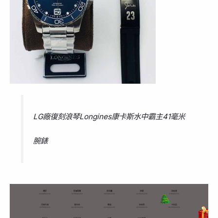
LG廠復刻浪琴Longines康卡斯水中霸主41毫米
腕錶