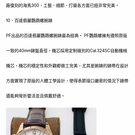
廠復刻的海馬300，工藝、細節、打磨各方面已經非常完美。
10、百達翡麗鸚鵡螺腕錶
PF出品的百達翡麗鸚鵡螺腕錶最為經典。 PF鸚鵡螺擁有遵照原版
一致的40mm錶盤直徑，機芯採用定制級別的Cal.324SC自動機械
機芯，機芯的穩定性和外觀都做工完美，尤其是腕錶的錶帶在設計
方面實現了原版的人體工學設計，使得表節接口嚴密的情況下錶帶
還能夠彎折靈活並且佩戴舒適。