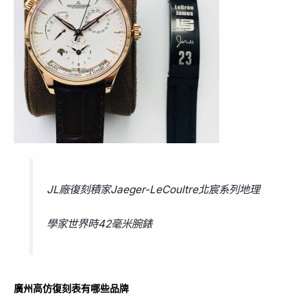
JL廠復刻積家Jaeger-LeCoultre北宸系列地理
學家世界時42毫米腕錶
廣州高仿復刻表有哪些品牌