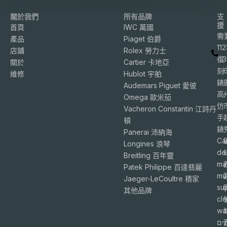
關於我們
所有品牌
支
援
首頁
IWC 萬國
需
產品
Piaget 伯爵
11
店鋪
Rolex 勞力士
復
3
關於
Cartier 卡地亞
刻
維修
Hublot 宇舶
錶
Audemars Piguet 愛彼
高
Omega 歐米茄
仿
Vacheron Constantin 江詩丹
手
頓
錶
Panerai 沛納海
Ca
Longines 浪琴
de
Breitling 百年靈
ma
Patek Philippe 百達翡麗
mu
Jaeger-LeCoultre 積家
su
6
其他品牌
cl
wa
ים