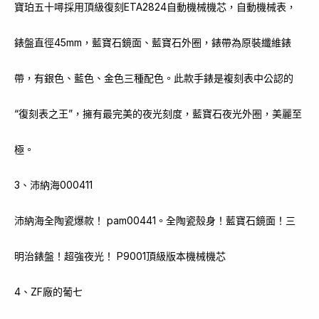
寶珀五十噚採用頂級復刻ETA2824自動機械機芯，自動機械表，
錶盤直徑45mm，藍寶石鏡面、藍寶石外圈，錶帶為原裝纖維錶
帶，有銀色、藍色、金色三種配色。此款手錶是複刻表中公認的
“復刻表之王”，擁有最完美的夜光刻度，藍寶石夜光外圈，美麗至
極。
3、沛納海000411
沛納海全陶瓷爆款！ pam00441。全陶瓷殼身！藍寶石鏡面！三
明治錶盤！超強夜光！ P9001頂級版本機械機芯
4、ZF廠的葡七