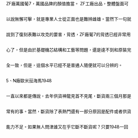
ZF廠萬國葡7，萬國品牌的顏值擔當。 ZF工廠出品，整體盤面可
以說無懈可擊，就是專業人士從正面也是難辨雌雄。當然下一句就
說到了復刻表難以攻克的要害，背透，ZF廠葡7的背透已經非常用
心了，但是由於基礎機芯結構和工藝等問題，還是達不到和原裝完
全一致，但是，這個水平已經不是普通人隨便就可以分辨的。
5、N廠歐米茄海馬1948
一直以來都是傳說，去年供貨神龍見首不見尾，斷貨兩三個月那是
常有的事。當然，斷貨除了表熱門還有一部分原因是配件或者供貨
能力不足。如果無人問津誰又在乎它斷不斷貨呢？只要1948一回