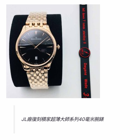
JL廠復刻積家超薄大師系列40毫米腕錶