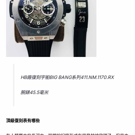
HB廠復刻宇舶BIG BANG系列411.NM.1170.RX
腕錶45.5毫米
頂級復刻表有哪些