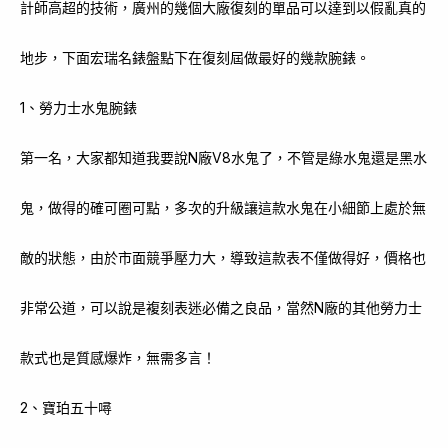
計師高超的技術，廣州的幾個大廠復刻的單品可以達到以假亂真的
地步，下面宏瑞名錶盤點下在復刻屆做最好的幾款腕錶。
1、勞力士水鬼腕錶
第一名，大家都知道我要說N廠V8水鬼了，不管是綠水鬼還是黑水
鬼，做得的確可圈可點，多次的升級讓這款水鬼在小細節上處於無
敵的狀態，由於市面競爭壓力大，導致這款表不僅做得好，價格也
非常公道，可以說是複刻表迷必備之良品，當然N廠的其他勞力士
款式也是質感爆炸，無需多言！
2、寶珀五十噚