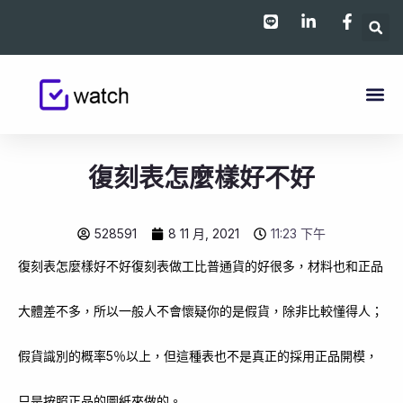
跳
至
主
要
內
容
復刻表怎麼樣好不好
528591
8 11 月, 2021
11:23 下午
復刻表怎麼樣好不好復刻表做工比普通貨的好很多，材料也和正品
大體差不多，所以一般人不會懷疑你的是假貨，除非比較懂得人；
假貨識別的概率5％以上，但這種表也不是真正的採用正品開模，
只是按照正品的圖紙來做的。