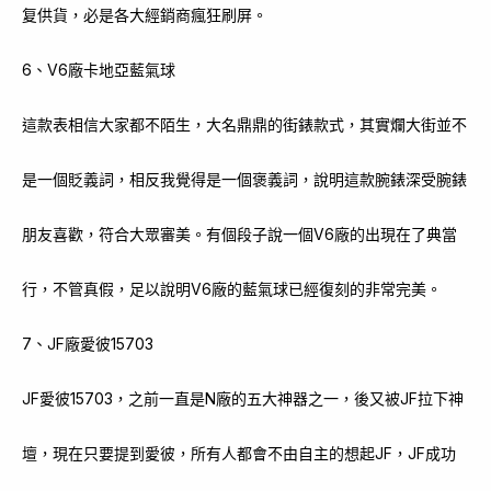
复供貨，必是各大經銷商瘋狂刷屏。
6、V6廠卡地亞藍氣球
這款表相信大家都不陌生，大名鼎鼎的街錶款式，其實爛大街並不
是一個貶義詞，相反我覺得是一個褒義詞，說明這款腕錶深受腕錶
朋友喜歡，符合大眾審美。有個段子說一個V6廠的出現在了典當
行，不管真假，足以說明V6廠的藍氣球已經復刻的非常完美。
7、JF廠愛彼15703
JF愛彼15703，之前一直是N廠的五大神器之一，後又被JF拉下神
壇，現在只要提到愛彼，所有人都會不由自主的想起JF，JF成功